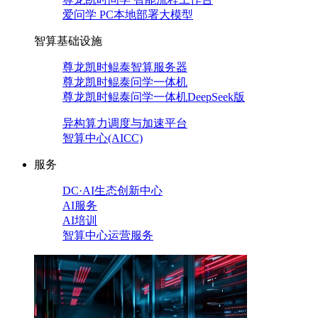
爱问学 PC本地部署大模型
智算基础设施
尊龙凯时鲲泰智算服务器
尊龙凯时鲲泰问学一体机
尊龙凯时鲲泰问学一体机DeepSeek版
异构算力调度与加速平台
智算中心(AICC)
服务
DC·AI生态创新中心
AI服务
AI培训
智算中心运营服务