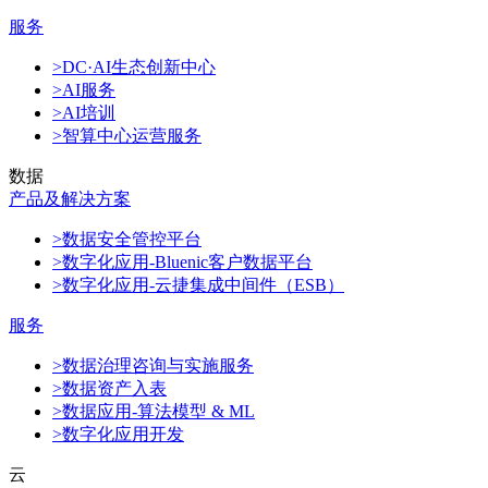
服务
>DC·AI生态创新中心
>AI服务
>AI培训
>智算中心运营服务
数据
产品及解决方案
>数据安全管控平台
>数字化应用-Bluenic客户数据平台
>数字化应用-云捷集成中间件（ESB）
服务
>数据治理咨询与实施服务
>数据资产入表
>数据应用-算法模型 & ML
>数字化应用开发
云