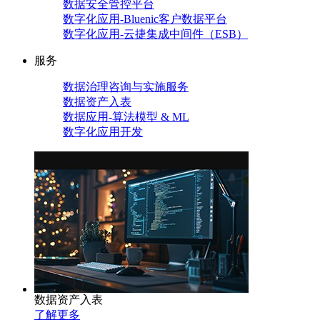
数据安全管控平台
数字化应用-Bluenic客户数据平台
数字化应用-云捷集成中间件（ESB）
服务
数据治理咨询与实施服务
数据资产入表
数据应用-算法模型 & ML
数字化应用开发
数据资产入表
了解更多